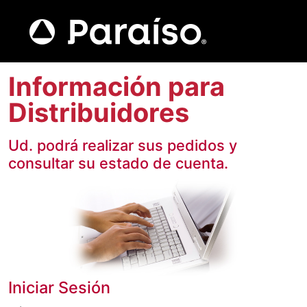
Información para
Distribuidores
Ud. podrá realizar sus pedidos y
consultar su estado de cuenta.
Iniciar Sesión